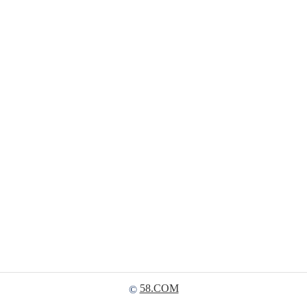
58.COM
©