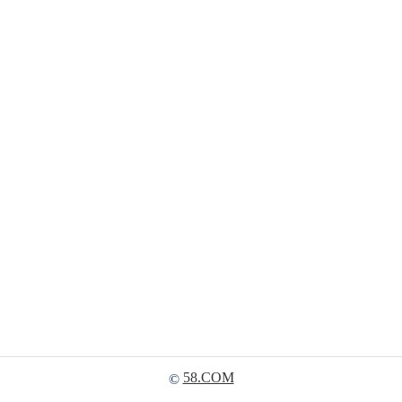
58.COM
©