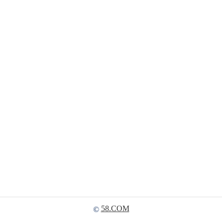
58.COM
©