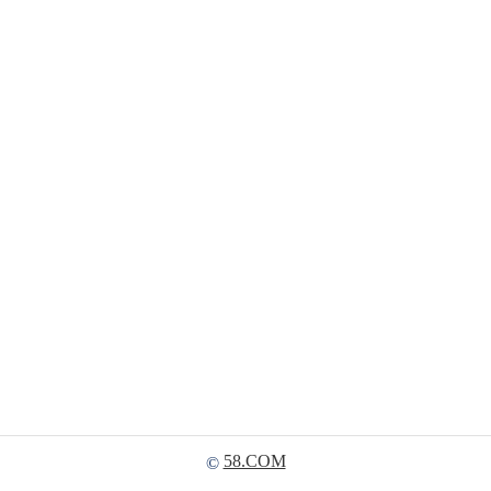
58.COM
©