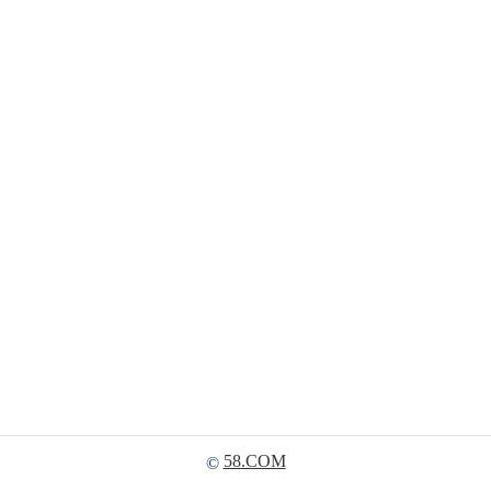
58.COM
©