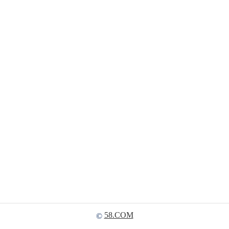
58.COM
©