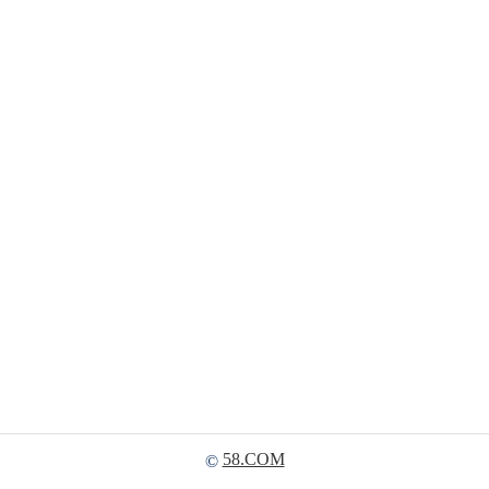
58.COM
©