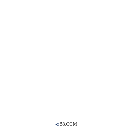
58.COM
©