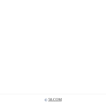
58.COM
©