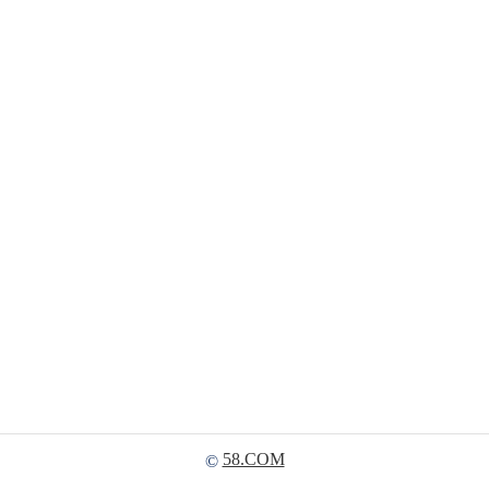
58.COM
©