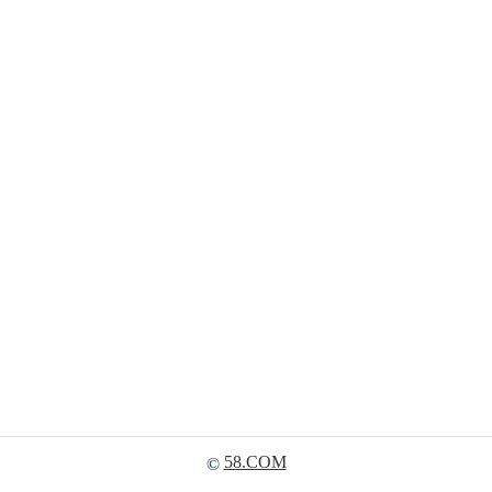
58.COM
©